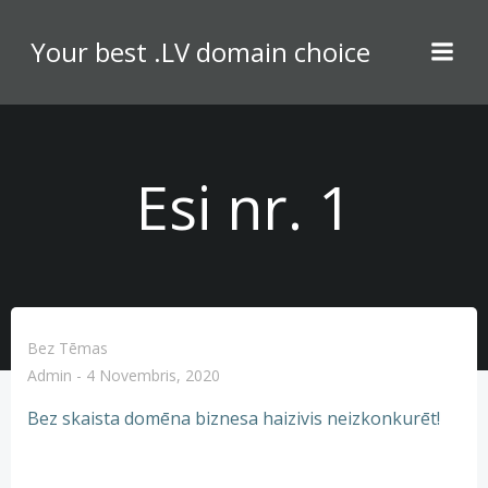
Skip
to
Your best .LV domain choice
content
Esi nr. 1
Bez Tēmas
Admin
-
4 Novembris, 2020
Bez skaista domēna biznesa haizivis neizkonkurēt!